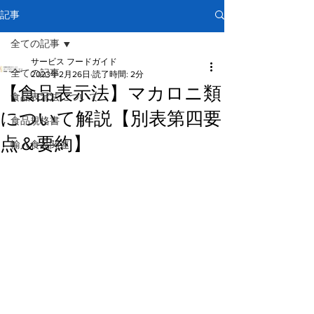
記事
全ての記事
サービス フードガイド
全ての記事
2023年2月26日
読了時間: 2分
【食品表示法】マカロニ類
食品表示法について
について解説【別表第四要
食品規格書
点＆要約】
輸入食品関連