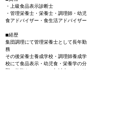
・上級食品表示診断士
・管理栄養士・栄養士・調理師・幼児
食アドバイザー・食生活アドバイザー
■経歴
集団調理にて管理栄養士として長年勤
務
その後栄養士養成学校・調理師養成学
校にて食品表示・幼児食・栄養学の分
野の教鞭をふるい１０年以上のキャリ
アあり
地方自治体の食品提供イベントの運営
企業・個人店舗の食品コンサル
引用元：
消費者庁　食品表示基準別表