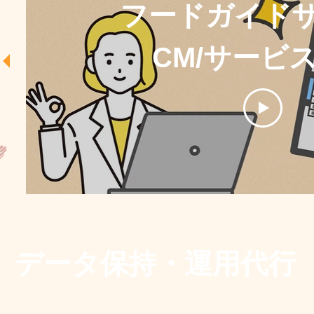
フードガイド
CM/サービ
データ保持・運用代行