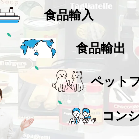
​食品輸入
​食品輸出
​ペット
​コン