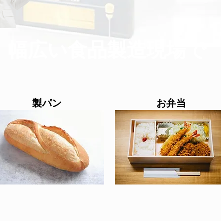
​幅広い食品製造現場で
製パン
​お弁当