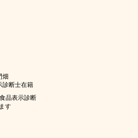
門畑
示診断士在籍
級食品表示診断
ます