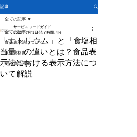
記事
全ての記事
サービス フードガイド
全ての記事
2023年7月13日
読了時間: 4分
「ナトリウム」と「食塩相
食品表示法について
当量」の違いとは？食品表
食品規格書
示法における表示方法につ
輸入食品関連
いて解説