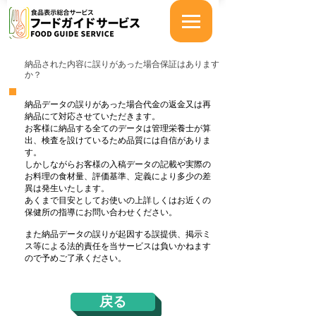
納品された内容に誤りがあった場合保証はあります
か？
納品データの誤りがあった場合代金の返金又は再
納品にて
対応させていただきます。
お客様に納品する全てのデータは管理栄養士が算
出、検査を設けているため品質には自信がありま
す。
しかしながら
お客様の入稿データの記載や実際の
お料理の食材量、
評価基準、定義により多少の差
異は発生いたします。
あくまで目安としてお使いの上詳しくはお近くの
保健所の指導にお問い合わせください。
また納品データの誤りが起因する誤提供、掲示ミ
ス等による法的責任を当サービスは負いかねます
ので予めご了承ください。
戻る