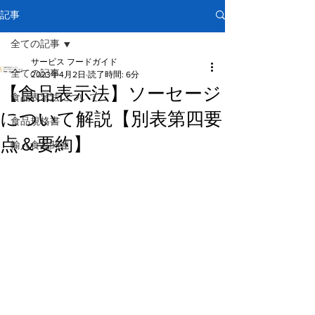
記事
全ての記事
サービス フードガイド
全ての記事
2023年4月2日
読了時間: 6分
【食品表示法】ソーセージ
食品表示法について
について解説【別表第四要
食品規格書
点＆要約】
輸入食品関連