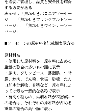
を適切に管理し、品質と安全性を確保
する必要がある
表示例：「無塩せきボロニアソーセー
ジ」、「無塩せきフランクフルトソー
セージ」、「無塩せきウインナーソー
セージ」
■ソーセージの原材料名記載欄表示方法
原材料名
・使⽤した原材料を、原材料に占める
重量の割合の多いもの順に表⽰
・豚肉、グリンピース、豚脂肪、牛腎
臓、鯨肉、でん粉、食塩、砂糖、たん
白加水分解物、香料など、原材料によ
っては最も一般的な名称で表示
・畜肉や種もの、結着材料が2種類以上
の場合は、それぞれの原材料が占める
重量の割合の高い順に表示