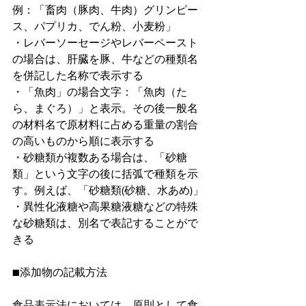
例：「畜肉（豚肉、牛肉）グリンピー
ス、パプリカ、でん粉、小麦粉」
・レバーソーセージやレバーペースト
の場合は、肝臓を豚、牛などの種類名
を併記した名称で表示する
・「⿂⾁」の場合⽂字：「魚肉（た
ら、まぐろ）」と表示。その後一般名
の材料名で原材料に占める重量の割合
の⾼いものから順に表⽰する
・砂糖類が複数ある場合は、「砂糖
類」という文字の後に括弧で種類を示
す。例えば、「砂糖類(砂糖、水あめ)」
・異性化液糖や高果糖液糖などの特殊
な砂糖類は、別名で表記することがで
きる
■添加物の記載方法
食品表示法においては、原則として食