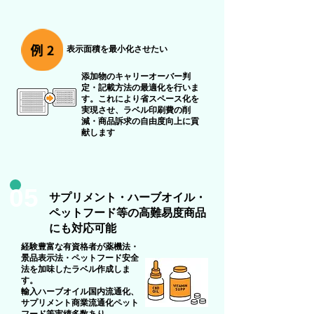
表示面積を最小化させたい
添加物のキャリーオーバー判
定・記載方法の最適化を行いま
す。これにより省スペース化を
実現させ、ラベル印刷費の削
減・商品訴求の自由度向上に貢
献します
05
サプリメント・ハーブオイル・
ペットフード等の高難易度商品
にも対応可能
経験豊富な有資格者が薬機法・
景品表示法・ペットフード安全
法を加味したラベル作成しま
す。
輸入ハーブオイル国内流通化、
サプリメント商業流通化ペット