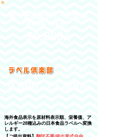
海外ラベルデータ作成
輸入食品表示ラベル変換
通常価格（非会員）
29,800
円
​に加入すると
9,800
23,400
～
円
海外食品表示を原材料表示順、栄養価、ア
レルギー28種込みの日本食品ラベルへ変換
します。
【ご提出資料】
翻訳不要/提出形式自由