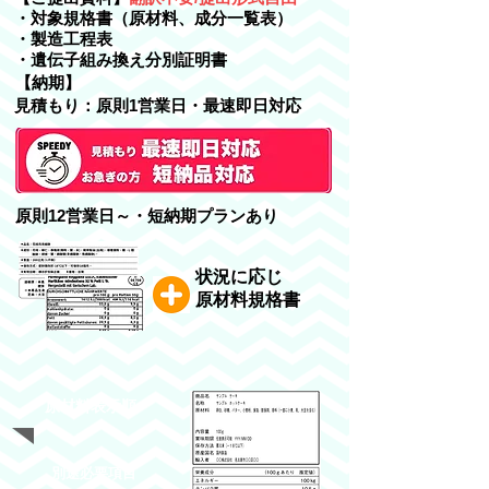
・対象規格書（原材料、成分一覧表）
・製造工程表
・遺伝子組み換え分別証明書
​【納期】
​見積もり：原則1営業日・最速即日対応
​原則12営業日～・短納期プランあり
状況に応じ
原材料規格書
原材料表示順
​別途必要項目