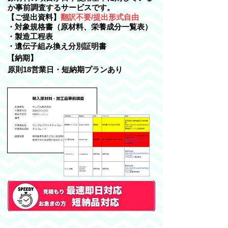
か事前調査するサービスです。
【ご提出資料】
翻訳不要/提出形式自由
・対象規格書（原材料、栄養成分一覧表）
・製造工程表
・遺伝子組み換え分別証明書
​【納期】
​原則18営業日・短納期プランあり