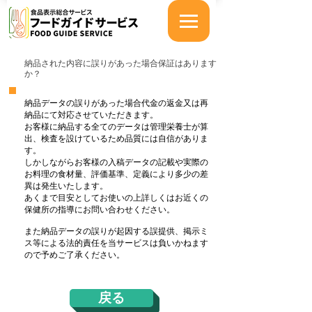
納品された内容に誤りがあった場合保証はあります
か？
納品データの誤りがあった場合代金の返金又は再
納品にて
対応させていただきます。
お客様に納品する全てのデータは管理栄養士が算
出、検査を設けているため品質には自信がありま
す。
しかしながら
お客様の入稿データの記載や実際の
お料理の食材量、
評価基準、定義により多少の差
異は発生いたします。
あくまで目安としてお使いの上詳しくはお近くの
保健所の指導にお問い合わせください。
また納品データの誤りが起因する誤提供、掲示ミ
ス等による法的責任を当サービスは負いかねます
ので予めご了承ください。
戻る