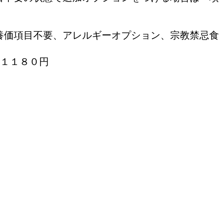
養価項目不要、アレルギーオプション、宗教禁忌食
＝１１８０円
ベル・規格書作成
規格書作成・管理運用
ペットフード表示作成
カスタムコンシェルジ
納品物/シール印刷方法
申込み方
ミー
問い合わせ
プライバシーポリシー