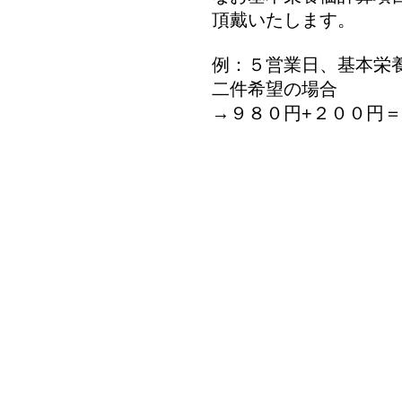
頂戴いたします。
例：５営業日、基本栄
二件希望の場合
→９８０円+２００円
HOME
食品表示ラ
輸出/海外食品表示変換
Food label conversion
フードラベリング・アカデ