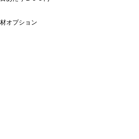
材オプション
輸入/海外食品表示変換
ュ
パッケージデザイン
法
よくある質問
特定商取引法に基づく表示