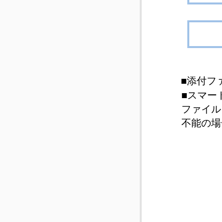
■​添付
■スマー
ファイル
​不能の