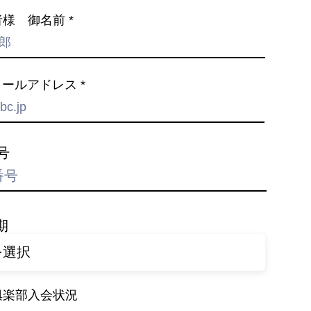
者様 御名前
メールアドレス
号
期
俱楽部入会状況