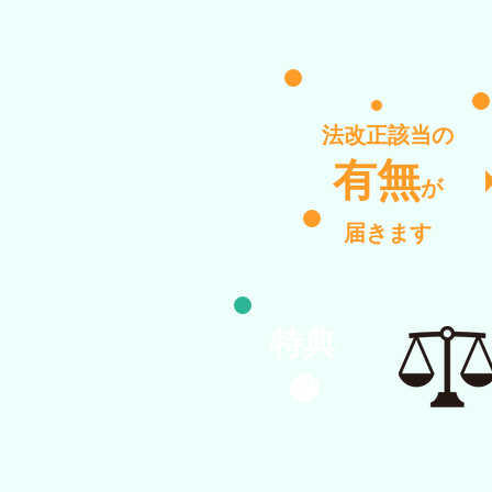
法改正該当の
有無
が
届きます
特典
​➋