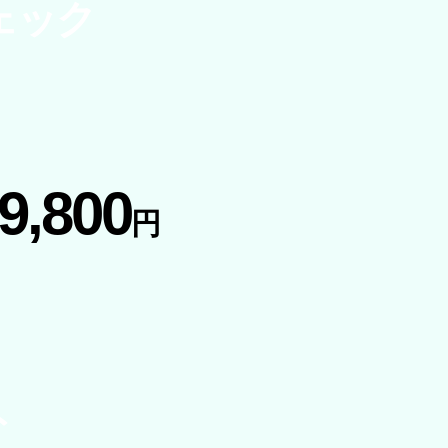
ェック
9,800
円
ト