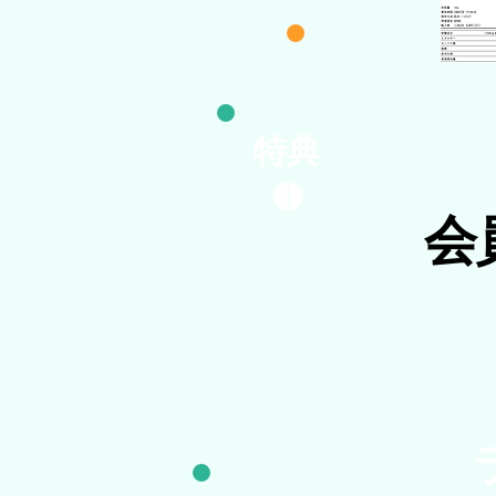
特典
➊
会