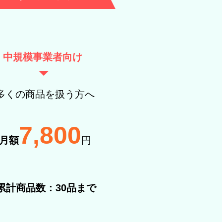
中規模事業者向け
​多くの商品を扱う方へ
7
,800
月額
円
​累計商品数：30
品まで